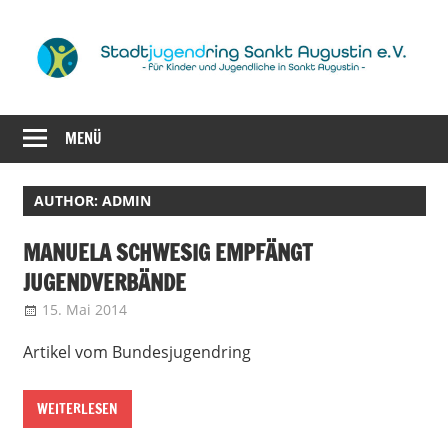
Zum
Inhalt
springen
für
Stadtjugendrin
Kinder
MENÜ
Sankt
und
Jugendliche
Augustin
AUTHOR:
ADMIN
in
Sankt
e.V.
MANUELA SCHWESIG EMPFÄNGT
Augustin
JUGENDVERBÄNDE
15. Mai 2014
admin
Bundesjugendring
Artikel vom Bundesjugendring
WEITERLESEN