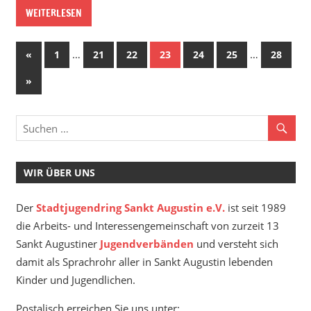
WEITERLESEN
Seitennummerierung
Vorherige
…
…
«
1
21
22
23
24
25
28
Beiträge
der
Nächste
»
Beiträge
Beiträge
WIR ÜBER UNS
Der
Stadtjugendring Sankt Augustin e.V.
ist seit 1989
die Arbeits- und Interessengemeinschaft von zurzeit 13
Sankt Augustiner
Jugendverbänden
und versteht sich
damit als Sprachrohr aller in Sankt Augustin lebenden
Kinder und Jugendlichen.
Postalisch erreichen Sie uns unter: