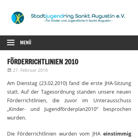
Zum
Inhalt
springen
für
Stadtjugendrin
Kinder
MENÜ
Sankt
und
Jugendliche
Augustin
FÖRDERRICHTLINIEN 2010
in
27. Februar 2010
admin
Förderrichtlinien
Sankt
e.V.
Augustin
Am Dienstag (23.02.2010) fand die erste JHA-Sitzung
statt. Auf der Tagesordnung standen unsere neuen
Förderrichtlinien, die zuvor im Unterausschuss
„Kinder- und Jugendförderplan2010“ besprochen
wurden.
Die Förderrichtlinien wurden vom JHA
einstimmig