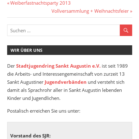
Beitragsnavigation
Vorheriger
Weiberfastnachtsparty 2013
Beitrag:
Nächster
Vollversammlung + Weihnachtsfeier
Beitrag:
WIR ÜBER UNS
Der
Stadtjugendring Sankt Augustin e.V.
ist seit 1989
die Arbeits- und Interessengemeinschaft von zurzeit 13
Sankt Augustiner
Jugendverbänden
und versteht sich
damit als Sprachrohr aller in Sankt Augustin lebenden
Kinder und Jugendlichen.
Postalisch erreichen Sie uns unter:
Vorstand des SJR: