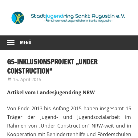
Zum
Inhalt
springen
für
Stadtjugendrin
Kinder
MENÜ
Sankt
und
Jugendliche
Augustin
G5-INKLUSIONSPROJEKT „UNDER
in
CONSTRUCTION“
Sankt
e.V.
Augustin
15. April 2015
admin
Landesjugendring NRW
Artikel vom Landesjugendring NRW
Von Ende 2013 bis Anfang 2015 haben insgesamt 15
Träger der Jugend- und Jugendsozialarbeit im
Rahmen von „Under Construction“ NRW-weit und in
Kooperation mit Behindertenhilfe und Förderschulen