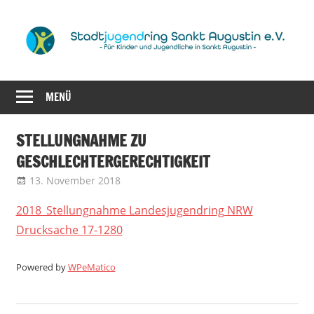
Zum
Inhalt
springen
für
Stadtjugendrin
Kinder
MENÜ
Sankt
und
Jugendliche
Augustin
STELLUNGNAHME ZU
in
GESCHLECHTERGERECHTIGKEIT
Sankt
e.V.
Augustin
13. November 2018
web25272696
Landesjugendring NRW
2018_Stellungnahme Landesjugendring NRW
Drucksache 17-1280
Powered by
WPeMatico