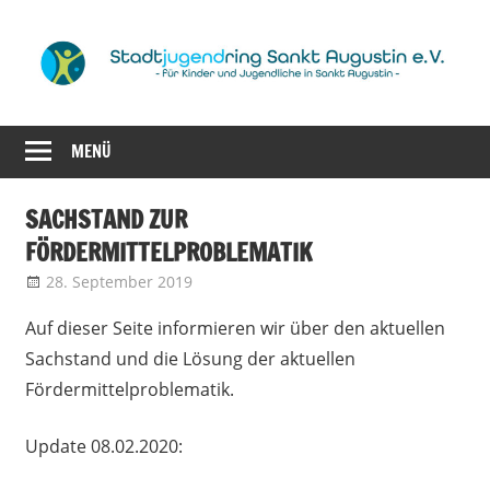
Zum
Inhalt
springen
für
Stadtjugendrin
Kinder
MENÜ
Sankt
und
Jugendliche
Augustin
SACHSTAND ZUR
in
FÖRDERMITTELPROBLEMATIK
Sankt
e.V.
Augustin
28. September 2019
admin
Allgemein
,
Aus dem Vorstand
Auf dieser Seite informieren wir über den aktuellen
Sachstand und die Lösung der aktuellen
Fördermittelproblematik.
Update 08.02.2020: