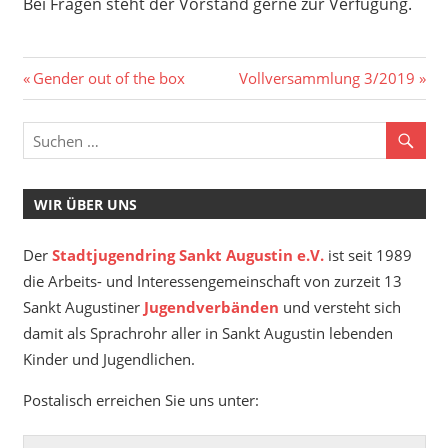
Bei Fragen steht der Vorstand gerne zur Verfügung.
Beitragsnavigation
Vorheriger
Nächster
Gender out of the box
Vollversammlung 3/2019
Beitrag:
Beitrag:
WIR ÜBER UNS
Der
Stadtjugendring Sankt Augustin e.V.
ist seit 1989
die Arbeits- und Interessengemeinschaft von zurzeit 13
Sankt Augustiner
Jugendverbänden
und versteht sich
damit als Sprachrohr aller in Sankt Augustin lebenden
Kinder und Jugendlichen.
Postalisch erreichen Sie uns unter: