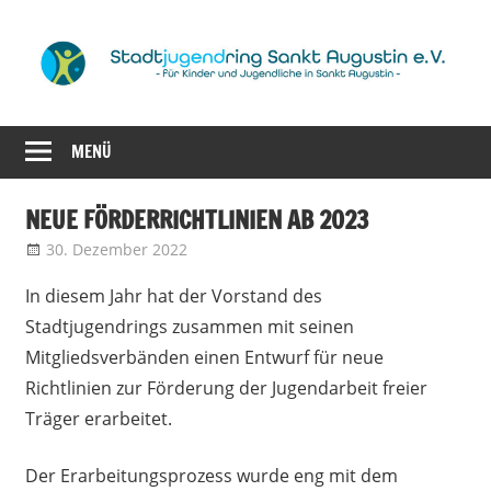
Zum
Inhalt
springen
für
Stadtjugendrin
Kinder
MENÜ
Sankt
und
Jugendliche
Augustin
NEUE FÖRDERRICHTLINIEN AB 2023
in
30. Dezember 2022
admin
Aktuelles
,
Aus dem Vorstand
,
Sankt
e.V.
Förderrichtlinien
Augustin
In diesem Jahr hat der Vorstand des
Stadtjugendrings zusammen mit seinen
Mitgliedsverbänden einen Entwurf für neue
Richtlinien zur Förderung der Jugendarbeit freier
Träger erarbeitet.
Der Erarbeitungsprozess wurde eng mit dem