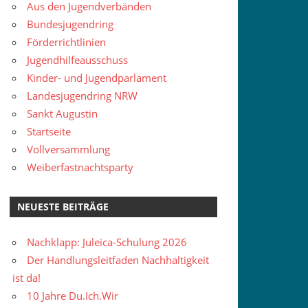
Aus den Jugendverbänden
Bundesjugendring
Förderrichtlinien
Jugendhilfeausschuss
Kinder- und Jugendparlament
Landesjugendring NRW
Sankt Augustin
Startseite
Vollversammlung
Weiberfastnachtsparty
NEUESTE BEITRÄGE
Nachklapp: Juleica-Schulung 2026
Der Handlungsleitfaden Nachhaltigkeit
ist da!
10 Jahre Du.Ich.Wir