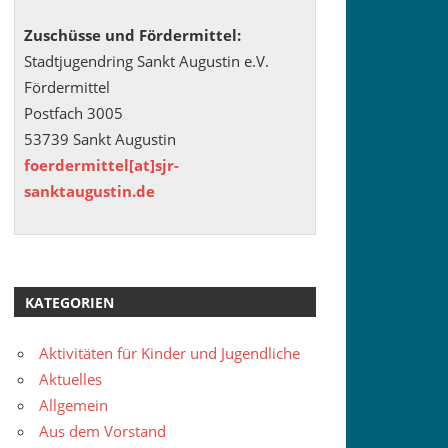
Zuschüsse und Fördermittel:
Stadtjugendring Sankt Augustin e.V.
Fördermittel
Postfach 3005
53739 Sankt Augustin
foerdermittel[at]sjr-
sanktaugustin.de
KATEGORIEN
Aktivitäten für Kinder und Jugendliche
Aktuelles
Allgemein
Aus dem Vorstand