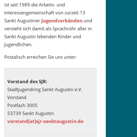
ist seit 1989 die Arbeits- und
Interessengemeinschaft von zurzeit 13
Sankt Augustiner
Jugendverbänden
und
versteht sich damit als Sprachrohr aller in
Sankt Augustin lebenden Kinder und
Jugendlichen.
Postalisch erreichen Sie uns unter:
Vorstand des SJR:
Stadtjugendring Sankt Augustin e.V.
Vorstand
Postfach 3005
53739 Sankt Augustin
vorstand[at]sjr-sanktaugustin.de