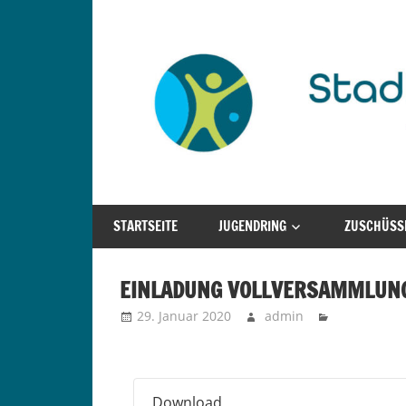
Zum
Inhalt
springen
für
Stadtjugendring
Kinder
STARTSEITE
JUGENDRING
ZUSCHÜSS
Sankt
und
Jugendliche
Augustin
in
EINLADUNG VOLLVERSAMMLUNG
Sankt
e.V.
29. Januar 2020
admin
Augustin
Download