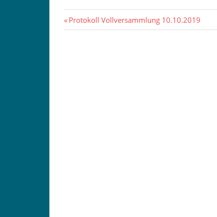
Beitragsnavigation
Vorheriger
Protokoll Vollversammlung 10.10.2019
Beitrag: