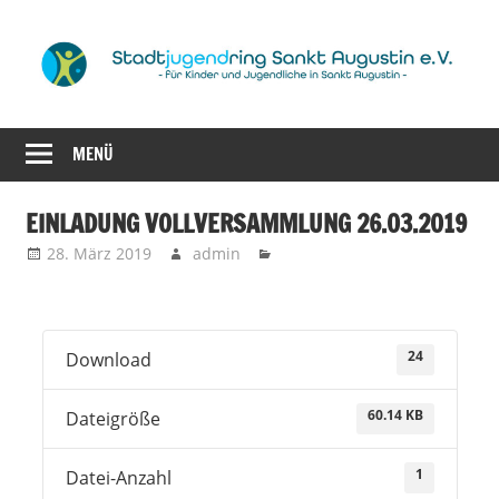
Zum
Inhalt
springen
für
Stadtjugendrin
Kinder
MENÜ
Sankt
und
Jugendliche
Augustin
EINLADUNG VOLLVERSAMMLUNG 26.03.2019
in
28. März 2019
admin
Sankt
e.V.
Augustin
24
Download
60.14 KB
Dateigröße
1
Datei-Anzahl