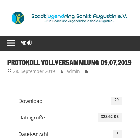
Zum
Inhalt
springen
für
Stadtjugendrin
Kinder
MENÜ
Sankt
und
Jugendliche
Augustin
PROTOKOLL VOLLVERSAMMLUNG 09.07.2019
in
28. September 2019
admin
Sankt
e.V.
Augustin
29
Download
323.62 KB
Dateigröße
1
Datei-Anzahl