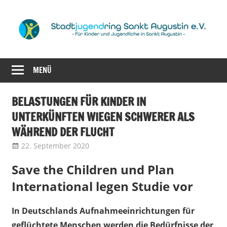
Zum
Inhalt
springen
für
Stadtjugendrin
Kinder
MENÜ
Sankt
und
Jugendliche
Augustin
BELASTUNGEN FÜR KINDER IN
in
UNTERKÜNFTEN WIEGEN SCHWERER ALS
Sankt
e.V.
WÄHREND DER FLUCHT
Augustin
22. September 2020
web25272696
Landesjugendring NRW
Save the Children und Plan
International legen Studie vor
In Deutschlands Aufnahmeeinrichtungen für
geflüchtete Menschen werden die Bedürfnisse der