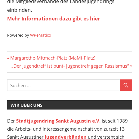
die Mitgliedsverbände des Landesjugendrings
einbinden.
Mehr Informationen dazu gibt es hier
Powered by
WPeMatico
Beitragsnavigation
Vorheriger
Margarethe-Mitmach-Platz (MaMi-Platz)
Beitrag:
Nächster
„Der Jugendtreff ist bunt- Jugendtreff gegen Rassismus“
Beitrag:
WIR ÜBER UNS
Der
Stadtjugendring Sankt Augustin e.V.
ist seit 1989
die Arbeits- und Interessengemeinschaft von zurzeit 13
Sankt Augustiner
Jugendverbänden
und versteht sich